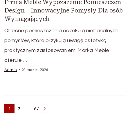
Firma Meble Wypozażenie Pomieszczeń
Design – Innowacyjne Pomysły Dla osób
Wymagających
Obecne pomieszczenia oczekują niebanalnych
pomysłów, które przykują uwagę estetyką i
praktycznym zastosowaniem. Marka Meble
oferuje …
23 marca 2026
Admin
Stronicowanie
1
2
…
67
Strona
Strona
Strona